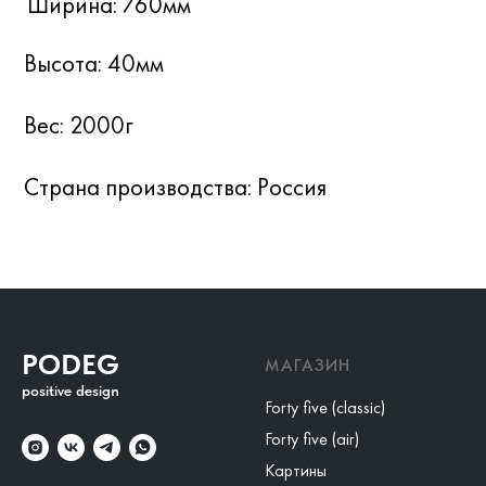
PODEG
МАГАЗИН
positive design
Forty five (classic)
Forty five (air)
Картины