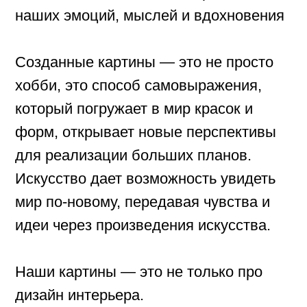
Наши картины — это не только про
дизайн интерьера.
Это про нечто большее.
Детали
Материал:
корпус - МДФ, шпон дуба, 19мм
фасады - МДФ, шпон дуба, 19мм
полки - МДФ, шпон дуба, 19мм
ножки - массив дуба
фурнитура - Push to open, с
доводчиком
Ширина, см 80
Глубина, см 35
Высота, см 207