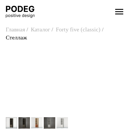
Главная
/
Каталог
/
Forty five (classic)
/
Стеллаж