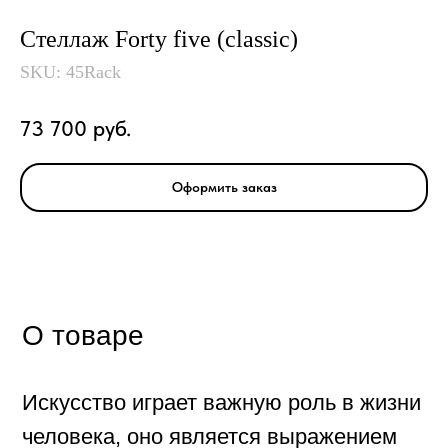
Стеллаж Forty five (classic)
SKU:
45Rack
О товаре
73 700
руб.
Искусство играет важную роль в жизни
человека, оно является выражением
Оформить заказ
наших эмоций, мыслей и вдохновения
Созданные картины — это не просто
хобби, это способ самовыражения,
который погружает в мир красок и
форм, открывает новые перспективы
для реализации больших планов.
Искусство дает возможность увидеть
мир по-новому, передавая чувства и
идеи через произведения искусства.