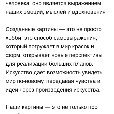
Наши картины — это не только про
дизайн интерьера.
Это про нечто большее.
Детали
Материал:
корпус - МДФ, шпон дуба, 19мм
фасады - МДФ, шпон дуба, 19мм
ящики - МДФ, шпон дуба, 17мм
фурнитура - Push to open, с
доводчиком
Ширина, см 700
Глубина, см 37
Высота, см 18