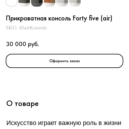
Прикроватная консоль Forty five (air)
SKU:
45airKonsole
О товаре
30 000
руб.
Искусство играет важную роль в жизни
человека, оно является выражением
Оформить заказ
наших эмоций, мыслей и вдохновения
Созданные картины — это не просто
хобби, это способ самовыражения,
который погружает в мир красок и
форм, открывает новые перспективы
для реализации больших планов.
Искусство дает возможность увидеть
мир по-новому, передавая чувства и
идеи через произведения искусства.